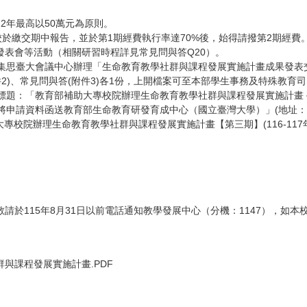
，2年最高以50萬元為原則。
校於繳交期中報告，並於第1期經費執行率達70%後，始得請撥第2期經費
表會等活動（相關研習時程詳見常見問與答Q20）。
灣大學集思臺大會議中心辦理「生命教育教學社群與課程發展實施計畫成果發
件2)、常見問與答(附件3)各1份，上開檔案可至本部學生事務及特殊教育司
/DjVVYm)，標題：「教育部補助大專校院辦理生命教育教學社群與課程發展實施計
)，將申請資料函送教育部生命教育研發育成中心（國立臺灣大學）」(地址：
專校院辦理生命教育教學社群與課程發展實施計畫【第三期】(116-11
請於115年8月31日以前電話通知教學發展中心（分機：1147），如
群與課程發展實施計畫.PDF