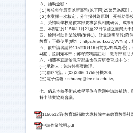
３、補助金額：
(１)每校每年最高以新臺幣(以下同)25萬元為原則
(２)本案採一次核定，分年撥付為原則，受補助學
４、受補助學校應依本部要求參與相關研習、成果發
三、本部訂於115年11月21至22日假國立臺
四、檢附補助作業說明(附件1)、計畫說明簡報(附
教育」下載使用(網址：https://reurl.cc
五、欲申請者請於115年9月16日前(以郵戳為憑
4樓)，並副知本部；郵寄資料請註明「教育部補助大
六、相關事宜請洽教育部生命教育研發育成中心：
(一)承辦人：黃詩婷專案助理。
(二)聯絡電話：(02)3366-1755分機206。
(三)電子信箱：sthuang@lec.ntu.edu.tw。
七、倘若本校學術或教學單位有意願申請該補助，敬
持申請案協商會議。
1150512函-教育部補助大專校院生命教育教學社
申請作業說明.pdf