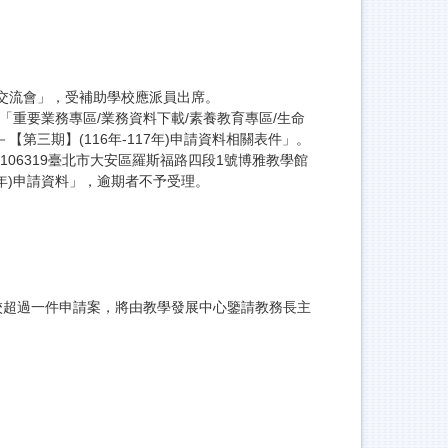
。
表交流會」，受補助學校應派員出席。
「重要業務專區/業務資料下載/素養教育專區/生命
畫－【第三期】(116年-117年)申請資料相關表件」。
106319臺北市大安區羅斯福路四段1號博雅教學館
7年)申請資料」，逾期者不予受理。
本校超過一件申請案，將由教學發展中心鑒請教務長主