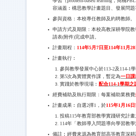
學習（
problem-based learning
，簡稱
PBL
容涵蓋︰構思教學計畫題目、發展問題
參與資格：本校專任教師及約聘教師。
申請方式及期限：本校高教深耕學院教
請表
(
附件
)
完成申請。
計畫期程：
114
年
5
月
7
日至
114
年
11
月
28
計畫執行︰
參與教學發展中心於
113-2
及
114-1
學
第
5
次為實體實作課，暫定為
一日課
實踐於教學現場︰
配合
114-1
學期之
經費補助及執行期限：每案補助業務費
計畫成果︰自選
2
擇
1
，於
115
年
1
月
16
日
投稿
115
年教育部教學實踐研究計畫
114
年「教師導入問題導向學習教學
備註︰經費來源為教育部高等教育深耕