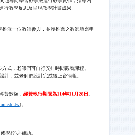
問題導向學習教學法進行教學實作，指導內
進行教學反思及呈現教學計畫成果。
院推派一位教師參與，並獲推薦之教師填寫申
步方式，老師們可自行安排時間觀看課程。
設計，並老師們設計完成後上台簡報。
經費數額
，
經費執行期限為
114
年
11
月
28
日
。
uu.edu.tw
)
。
關或學校
)
之補助。