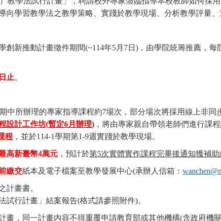
）教學法試行計畫」，聘請校外專家蒞臨指導本校教師如何採用
導向學習教學法之教學策略、實踐於教學現場、分析教學評量、
學創新推動計畫徵件期間
(~114
年
5
月
7
日
)
，由學院統籌推薦，每
日止
。
期中所辦理的專家指導課程約
7
場次，部分場次將採用線上非同
程設計工作坊
(
暫定
6
月辦理
)
，將由專家親自帶領老師們進行課程
課程
，並於
114-1
學期第
1-9
週實踐於教學現場。
最高新臺幣
4
萬元
，預計於
第
5
次實體實作課程完畢後通知獲補助
前繳交
紙本及電子檔案至教學發展中心
(
承辦人信箱：
wanchen@n
之計畫書。
法試行計畫」結案報告
(
格式請參照附件
)
。
計畫，同一計畫內容不得重覆申請教育部或其他機構
(
含政府機