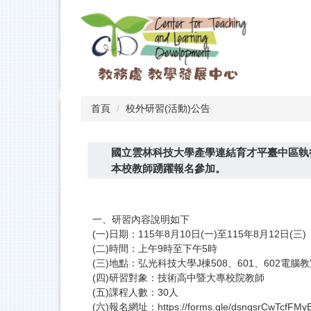
跳
到
主
要
內
容
區
首頁
校外研習(活動)公告
國立雲林科技大學產學連結育才平臺中區執
本校教師踴躍報名參加。
一、研習內容說明如下
(一)日期：115年8月10日(一)至115年8月12日(三)
(二)時間：上午9時至下午5時
(三)地點：弘光科技大學J棟508、601、602電腦
(四)研習對象：技術高中暨大專校院教師
(五)課程人數：30人
(六)報名網址：https://forms.gle/dsnqsrCwTcfFMy