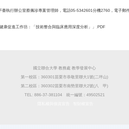
室蔡佩珍專案管理師，電話05-5342601分機2760，電子郵件：tsaipc
合與健康促進工作坊：「技術整合與臨床應用深度分析」」.PDF
國立聯合大學 教務處 教學發展中心
第一校區：360301苗栗市恭敬里聯大1號(二坪山)
第二校區：360302苗栗市南勢里聯大2號(八 甲)
TEL: 886-37-381104 統一編號：49502521
隱私權與個資宣告
智財權宣告