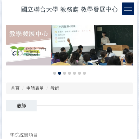
跳
國立聯合大學 教務處 教學發展中心
到
主
要
內
容
區
首頁
申請表單
教師
教師
學院統籌項目