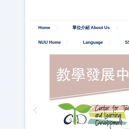
跳
到
主
要
Home
單位介紹 About Us
內
容
區
NUU Home
Language
S