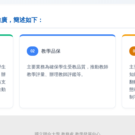
推廣，簡述如下：
教學品保
02
0
學生
主要業務為確保學生受教品質，推動教師
主
，辦
教學評量、辦理教師評鑑等。
知
備支
翻
推動
態
制
國立聯合大學 教務處 教學發展中心