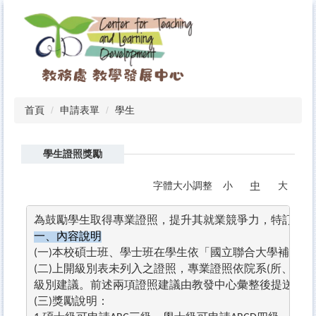
跳
到
主
要
內
容
區
首頁
申請表單
學生
學生證照獎勵
字體大小調整
小
中
大
為鼓勵學生取得專業證照，提升其就業競爭力，特訂定「
一、內容說明
一
本校碩士班、學士班在學生依「國立聯合大學補助獎
(
)
二
上開級別表未列入之證照，專業證照依院系
所、專班
(
)
(
級別建議。前述兩項證照建議由教發中心彙整後提送高教
三
獎勵說明：
(
)