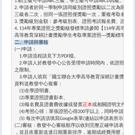
碩士級可申請
三級，學士級可申請
四級。
1.
ABC
ABCD
申請者於同一學制申請同級別證照獎勵以二次為限。
意
2. 
三級各二次，但同一張證照僅獎勵一次，重複考取者，恕
獎勵級別金額：參考級別表、證照考試報名費、證照費
3. 
年專業證照之獎勵核發標準請參閱【
年高等教育
4.
114
114
高等教育深耕計畫獎勵學生考取專業證照—獎勵標準
.pdf
二、
申請與審核
一
申請：
(
)
申請流程請見下方
檔。
　1.
PDF
申請人於教發中心公告受理申請時間內，
依證照發照
　2.
之限制。
申請人填寫「國立聯合大學高等教育深耕計畫獎勵學
　3.
資料送教發中心複審：
在學證明書、
　(1)
專業證照證書影本、
　(2)
報名費及證書費收據或發票
正本
或相關證明文件（
　(3)
考照心得：單張證照心得
字以上，同時申請
張
　(4)
200
2
每次申請須填寫
表單
連結以申請表所示為準
　(5)
Google
(
)
二
審核：教發中心審核順序以收到完整正確申請表件，
(
)
，並且依重新送達日期重新排序，逾期或經費用罄，恕不