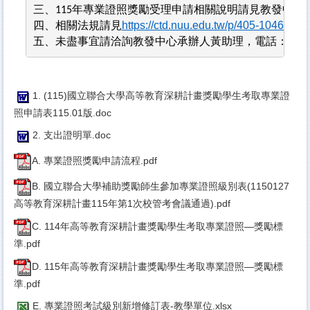
三、
年專業證照獎勵受理申請相關說明請見教發中心
115
四、
相關法規請見
https://ctd.nuu.edu.tw/p/405-1046-47
五、未盡事宜請洽詢教發中心承辦人黃助理，電話：
037-
1. (115)國立聯合大學高等教育深耕計畫獎勵學生考取專業證
照申請表115.01版.doc
2. 支出證明單.doc
A. 專業證照獎勵申請流程.pdf
B. 國立聯合大學補助獎勵師生參加專業證照級別表(1150127
高等教育深耕計畫115年第1次校管考會議通過).pdf
C. 114年高等教育深耕計畫獎勵學生考取專業證照—獎勵標
準.pdf
D. 115年高等教育深耕計畫獎勵學生考取專業證照—獎勵標
準.pdf
E. 專業證照考試級別新增修訂表-教學單位.xlsx